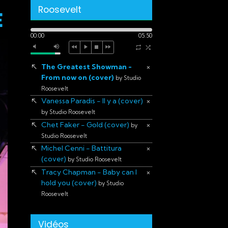
Roosevelt
E
00:00
05:50
The Greatest Showman -
×
From now on (cover)
by Studio
Roosevelt
Vanessa Paradis - Il y a (cover)
×
by Studio Roosevelt
Chet Faker - Gold (cover)
×
by
Studio Roosevelt
Michel Cenni - Battitura
×
(cover)
by Studio Roosevelt
Tracy Chapman - Baby can I
×
hold you (cover)
by Studio
Roosevelt
Vidéos