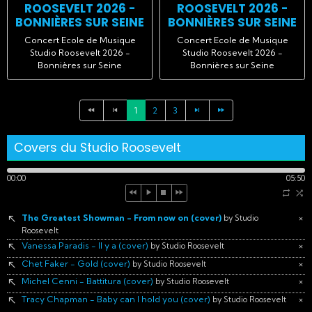
ROOSEVELT 2026 -
ROOSEVELT 2026 -
BONNIÈRES SUR SEINE
BONNIÈRES SUR SEINE
Concert Ecole de Musique
Concert Ecole de Musique
Studio Roosevelt 2026 -
Studio Roosevelt 2026 -
Bonnières sur Seine
Bonnières sur Seine
1
2
3
Covers du Studio Roosevelt
00:00
05:50
The Greatest Showman - From now on (cover)
×
by Studio
Roosevelt
Vanessa Paradis - Il y a (cover)
×
by Studio Roosevelt
Chet Faker - Gold (cover)
×
by Studio Roosevelt
Michel Cenni - Battitura (cover)
×
by Studio Roosevelt
Tracy Chapman - Baby can I hold you (cover)
×
by Studio Roosevelt