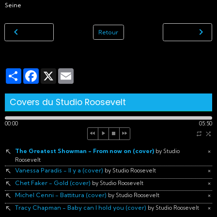
Seine
Retour
Partager
Facebook
X
Email
Covers du Studio Roosevelt
00:00
05:50
The Greatest Showman - From now on (cover)
×
by Studio
Roosevelt
Vanessa Paradis - Il y a (cover)
×
by Studio Roosevelt
Chet Faker - Gold (cover)
×
by Studio Roosevelt
Michel Cenni - Battitura (cover)
×
by Studio Roosevelt
Tracy Chapman - Baby can I hold you (cover)
×
by Studio Roosevelt