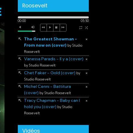
Roosevelt
E
00:00
05:50
The Greatest Showman -
×
From now on (cover)
by Studio
Roosevelt
Vanessa Paradis - Il y a (cover)
×
by Studio Roosevelt
Chet Faker - Gold (cover)
×
by
Studio Roosevelt
Michel Cenni - Battitura
×
(cover)
by Studio Roosevelt
Tracy Chapman - Baby can I
×
hold you (cover)
by Studio
Roosevelt
Vidéos