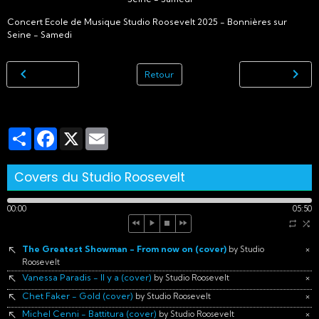
Concert Ecole de Musique Studio Roosevelt 2025 - Bonnières sur
Seine - Samedi
Retour
Partager
Facebook
X
Email
Covers du Studio Roosevelt
00:00
05:50
The Greatest Showman - From now on (cover)
×
by Studio
Roosevelt
Vanessa Paradis - Il y a (cover)
×
by Studio Roosevelt
Chet Faker - Gold (cover)
×
by Studio Roosevelt
Michel Cenni - Battitura (cover)
×
by Studio Roosevelt