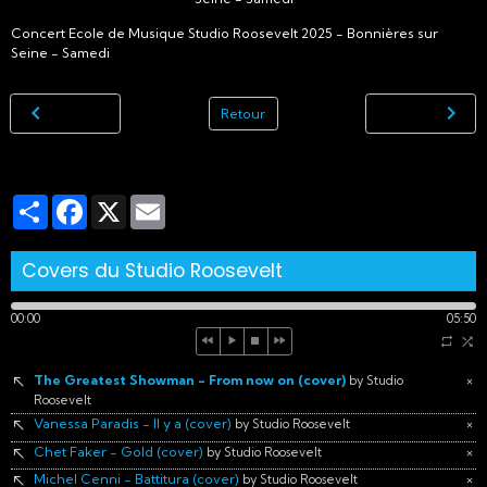
Concert Ecole de Musique Studio Roosevelt 2025 - Bonnières sur
Seine - Samedi
Retour
Partager
Facebook
X
Email
Covers du Studio Roosevelt
00:00
05:50
The Greatest Showman - From now on (cover)
×
by Studio
Roosevelt
Vanessa Paradis - Il y a (cover)
×
by Studio Roosevelt
Chet Faker - Gold (cover)
×
by Studio Roosevelt
Michel Cenni - Battitura (cover)
×
by Studio Roosevelt