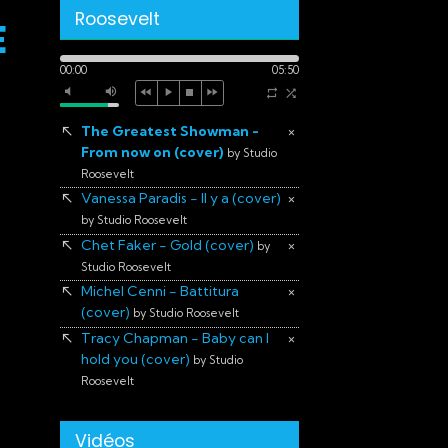
Roosevelt
E
00:00
05:50
The Greatest Showman -
×
From now on (cover)
by Studio
Roosevelt
Vanessa Paradis - Il y a (cover)
×
by Studio Roosevelt
Chet Faker - Gold (cover)
×
by
Studio Roosevelt
Michel Cenni - Battitura
×
(cover)
by Studio Roosevelt
Tracy Chapman - Baby can I
×
hold you (cover)
by Studio
Roosevelt
Vidéos