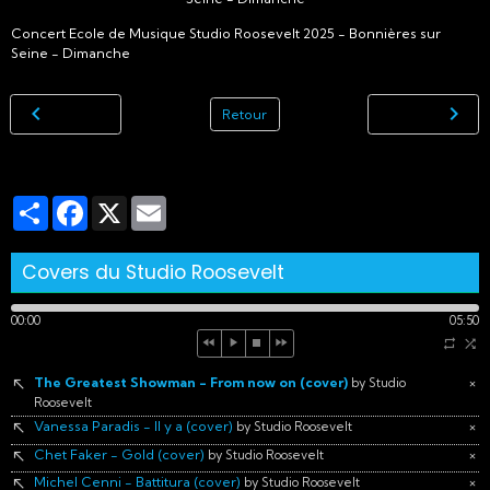
Concert Ecole de Musique Studio Roosevelt 2025 - Bonnières sur
Seine - Dimanche
Retour
Partager
Facebook
X
Email
Covers du Studio Roosevelt
00:00
05:50
The Greatest Showman - From now on (cover)
×
by Studio
Roosevelt
Vanessa Paradis - Il y a (cover)
×
by Studio Roosevelt
Chet Faker - Gold (cover)
×
by Studio Roosevelt
Michel Cenni - Battitura (cover)
×
by Studio Roosevelt