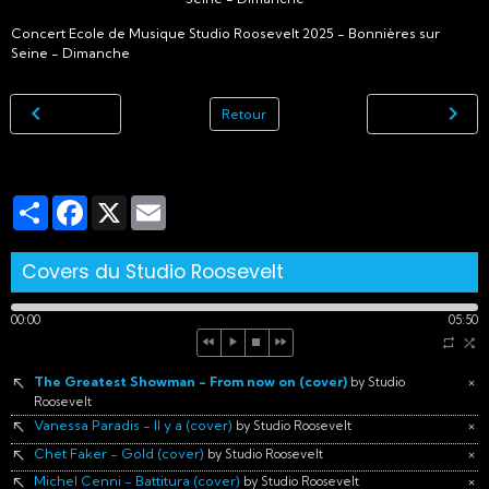
Concert Ecole de Musique Studio Roosevelt 2025 - Bonnières sur
Seine - Dimanche
Retour
Partager
Facebook
X
Email
Covers du Studio Roosevelt
00:00
05:50
The Greatest Showman - From now on (cover)
×
by Studio
Roosevelt
Vanessa Paradis - Il y a (cover)
×
by Studio Roosevelt
Chet Faker - Gold (cover)
×
by Studio Roosevelt
Michel Cenni - Battitura (cover)
×
by Studio Roosevelt