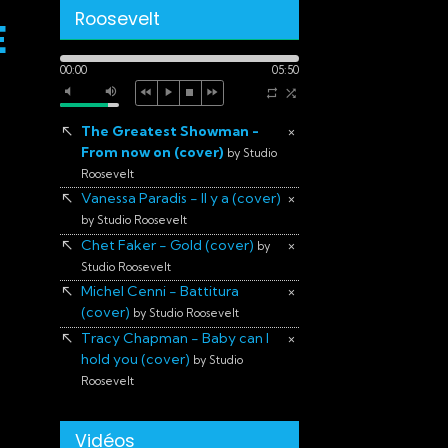
Roosevelt
E
00:00
05:50
The Greatest Showman -
×
From now on (cover)
by Studio
Roosevelt
Vanessa Paradis - Il y a (cover)
×
by Studio Roosevelt
Chet Faker - Gold (cover)
×
by
Studio Roosevelt
Michel Cenni - Battitura
×
(cover)
by Studio Roosevelt
Tracy Chapman - Baby can I
×
hold you (cover)
by Studio
Roosevelt
Vidéos