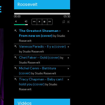
Roosevelt
E
00:00
05:50
The Greatest Showman -
×
From now on (cover)
by Studio
Roosevelt
Vanessa Paradis - Il y a (cover)
×
by Studio Roosevelt
Chet Faker - Gold (cover)
×
by
Studio Roosevelt
Michel Cenni - Battitura
×
(cover)
by Studio Roosevelt
Tracy Chapman - Baby can I
×
hold you (cover)
by Studio
Roosevelt
Vidéos