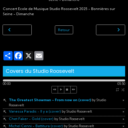
Concert Ecole de Musique Studio Roosevelt 2025 - Bonnières sur
Seine - Dimanche
Retour
Partager
Facebook
X
Email
Covers du Studio Roosevelt
00:00
05:50
The Greatest Showman - From now on (cover)
×
by Studio
Roosevelt
Vanessa Paradis - Il y a (cover)
×
by Studio Roosevelt
Chet Faker - Gold (cover)
×
by Studio Roosevelt
Michel Cenni - Battitura (cover)
×
by Studio Roosevelt