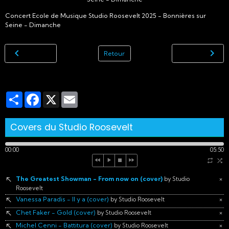
Concert Ecole de Musique Studio Roosevelt 2025 - Bonnières sur
Seine - Dimanche
Retour
Partager
Facebook
X
Email
Covers du Studio Roosevelt
00:00
05:50
The Greatest Showman - From now on (cover)
×
by Studio
Roosevelt
Vanessa Paradis - Il y a (cover)
×
by Studio Roosevelt
Chet Faker - Gold (cover)
×
by Studio Roosevelt
Michel Cenni - Battitura (cover)
×
by Studio Roosevelt