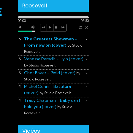
Roosevelt
E
00:00
05:50
The Greatest Showman -
×
From now on (cover)
by Studio
Roosevelt
Vanessa Paradis - Il y a (cover)
×
by Studio Roosevelt
Chet Faker - Gold (cover)
×
by
Studio Roosevelt
Michel Cenni - Battitura
×
(cover)
by Studio Roosevelt
Tracy Chapman - Baby can I
×
hold you (cover)
by Studio
Roosevelt
Vidéos