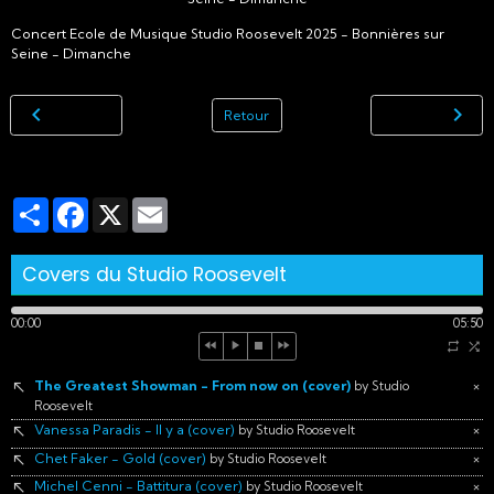
Concert Ecole de Musique Studio Roosevelt 2025 - Bonnières sur
Seine - Dimanche
Retour
Partager
Facebook
X
Email
Covers du Studio Roosevelt
00:00
05:50
The Greatest Showman - From now on (cover)
×
by Studio
Roosevelt
Vanessa Paradis - Il y a (cover)
×
by Studio Roosevelt
Chet Faker - Gold (cover)
×
by Studio Roosevelt
Michel Cenni - Battitura (cover)
×
by Studio Roosevelt