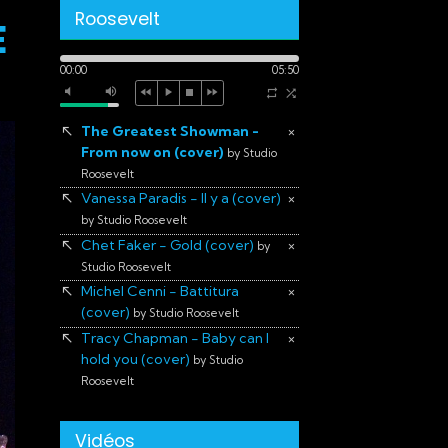
Roosevelt
E
00:00
05:50
The Greatest Showman -
×
From now on (cover)
by Studio
Roosevelt
Vanessa Paradis - Il y a (cover)
×
by Studio Roosevelt
Chet Faker - Gold (cover)
×
by
Studio Roosevelt
Michel Cenni - Battitura
×
(cover)
by Studio Roosevelt
Tracy Chapman - Baby can I
×
hold you (cover)
by Studio
Roosevelt
Vidéos