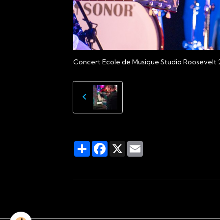
Concert Ecole de Musique Studio Roosevelt 
Partager
Facebook
X
Email