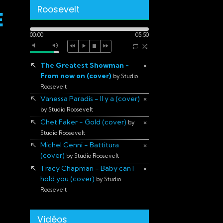
Roosevelt
E
00:00
05:50
The Greatest Showman -
×
From now on (cover)
by Studio
Roosevelt
Vanessa Paradis - Il y a (cover)
×
by Studio Roosevelt
Chet Faker - Gold (cover)
×
by
Studio Roosevelt
Michel Cenni - Battitura
×
(cover)
by Studio Roosevelt
Tracy Chapman - Baby can I
×
hold you (cover)
by Studio
Roosevelt
Vidéos