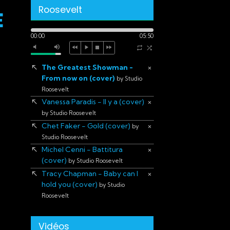
Roosevelt
E
00:00
05:50
The Greatest Showman -
×
From now on (cover)
by Studio
Roosevelt
Vanessa Paradis - Il y a (cover)
×
by Studio Roosevelt
Chet Faker - Gold (cover)
×
by
Studio Roosevelt
Michel Cenni - Battitura
×
(cover)
by Studio Roosevelt
Tracy Chapman - Baby can I
×
hold you (cover)
by Studio
Roosevelt
Vidéos