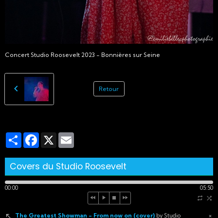
Concert Studio Roosevelt 2023 - Bonnières sur Seine
Retour
Partager
Facebook
X
Email
Covers du Studio Roosevelt
00:00
05:50
The Greatest Showman - From now on (cover)
×
by Studio