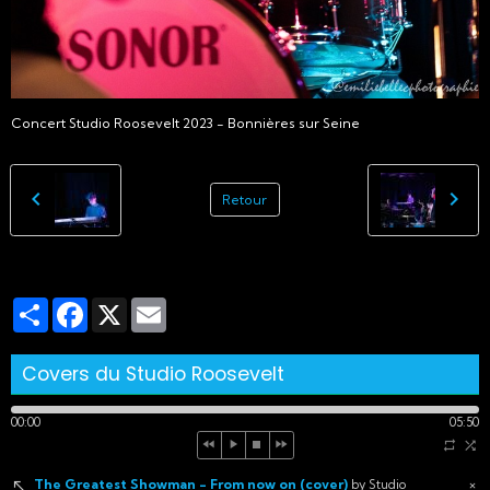
Concert Studio Roosevelt 2023 - Bonnières sur Seine
Retour
Partager
Facebook
X
Email
Covers du Studio Roosevelt
00:00
05:50
The Greatest Showman - From now on (cover)
×
by Studio