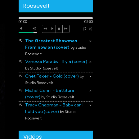
Roosevelt
00:00
05:50
The Greatest Showman -
×
From now on (cover)
by Studio
Roosevelt
Vanessa Paradis - Il y a (cover)
×
by Studio Roosevelt
Chet Faker - Gold (cover)
×
by
Studio Roosevelt
Michel Cenni - Battitura
×
(cover)
by Studio Roosevelt
Tracy Chapman - Baby can I
×
hold you (cover)
by Studio
Roosevelt
Vidéos